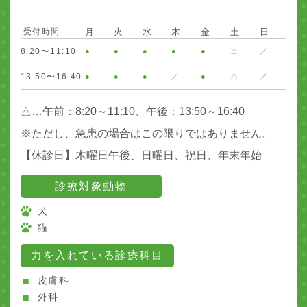
受付時間
月
火
水
木
金
土
日
8:20〜11:10
●
●
●
●
●
△
／
13:50〜16:40
●
●
●
／
●
△
／
△…午前：8:20～11:10、午後：13:50～16:40
※ただし、急患の場合はこの限りではありません。
【休診日】木曜日午後、日曜日、祝日、年末年始
診療対象動物
犬
猫
力を入れている診療科目
皮膚科
外科